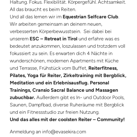
Haltung. Fokus. Flexibilität. Körpergefühl. Achtsamkeit.
All das braucht es beim Reiten.
Und all das lernen wir im
Equestrian Selfcare Club
.
Wir arbeiten gemeinsam an deinem neuen,
verbesserten Körperbewusstsein. Sei dabei bei
unserem
ESC – Retreat in Tirol
und erfahre was es
bedeutet anzukommen, loszulassen und trotzdem voll
fokussiert zu sein. Es erwarten dich 4 Nächte in
wunderschönen, modernen Apartments mit Küche
und Terrasse, Frühstück vom Buffet,
Reiterfitness,
Pilates, Yoga für Reiter, Zirkeltraining mit Bergblick,
Meditation und ein Erlebnisausflug.
Personal
Trainings, Cransio Sacral Balance und Massagen
zubuchbar.
Außerdem gibt es In- und Outdoor Pools,
Saunen, Dampfbad, diverse Ruheräume mit Bergblick
und ein Fitnessstudio zur freien Nutzung.
Und das alles mit der coolsten Reiter – Community!
Anmeldung an info@evasekira.com